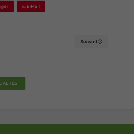
ager
E-Mail
Suivant
UALITÉS