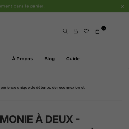
ement dans le panier.
0
e
À Propos
Blog
Guide
érience unique de détente, de reconnexion et
MONIE À DEUX -