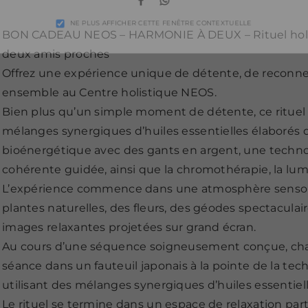
Facebook
Whatsapp
NE PLUS AFFICHER CETTE FENÊTRE CONTEXTUELLE
BON CADEAU NEOS – HARMONIE À DEUX – Rituel holi
deux amis proches
Offrez une expérience unique de détente, de reconne
ensemble au Centre holistique NEOS.
Bien plus qu’un simple moment de détente, ce ritue
mélanges synergiques d’huiles essentielles élaborés 
bioénergétique avec des gants en argent, une technolo
cohérente guidée, ainsi que la chromothérapie, la lumi
L’expérience commence dans une atmosphère sensori
plantes naturelles, des fleurs, des géodes spectacul
images relaxantes projetées sur grand écran.
Au cours d’une séquence soigneusement conçue, chaqu
séance dans un fauteuil japonais à la pointe de la t
utilisant des mélanges synergiques d’huiles essentiel
Le rituel se termine dans un espace de relaxation pa