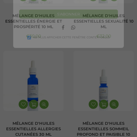
S'ABONNER
MÉLANGE D'HUILES
MÉLANGE D'HUILES
ESSENTIELLES ÉNERGIE ET
ESSENTIELLES SEXUALITÉ 10
PROSPÉRITÉ 10 ML
ML
Facebook
Whatsapp
Prix régulier
Prix régulier
€30,00
€32,00
NE PLUS AFFICHER CETTE FENÊTRE CONTEXTUELLE
MÉLANGE D'HUILES
MÉLANGE D'HUILES
ESSENTIELLES ALLERGIES
ESSENTIELLES SOMMEIL
CUTANÉES 30 ML
PROFOND ET PAISIBLE 10