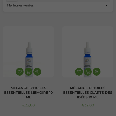
Trier
par
MÉLANGE D'HUILES
MÉLANGE D'HUILES
ESSENTIELLES MÉMOIRE 10
ESSENTIELLES CLARTÉ DES
ML
IDÉES 10 ML
Prix régulier
Prix régulier
€32,00
€32,00