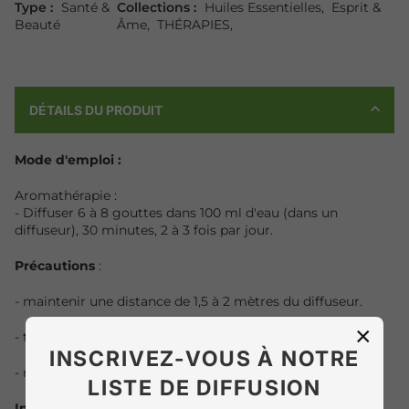
Type :
Santé &
Collections :
Huiles Essentielles
,
Esprit &
Beauté
Âme
,
THÉRAPIES
,
DÉTAILS DU PRODUIT
Mode d'emploi :
Aromathérapie :
- Diffuser 6 à 8 gouttes dans 100 ml d'eau (dans un
diffuseur), 30 minutes, 2 à 3 fois par jour.
Précautions
:
- maintenir une distance de 1,5 à 2 mètres du diffuseur.
×
- tenir hors de portée des enfants ;
INSCRIVEZ-VOUS À NOTRE
- ne pas ingérer.
LISTE DE DIFFUSION
Ingrédients :