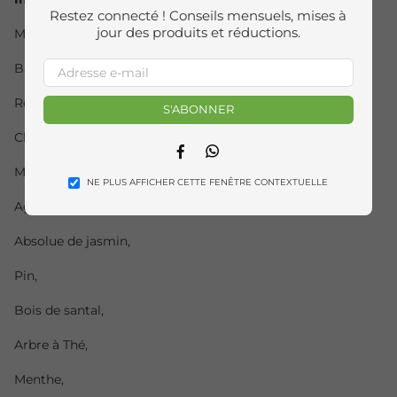
Restez connecté ! Conseils mensuels, mises à
jour des produits et réductions.
Myrrhe,
Basilic,
Romarin,
S'ABONNER
Clou de girofle,
Facebook
Whatsapp
Myrte,
NE PLUS AFFICHER CETTE FENÊTRE CONTEXTUELLE
Agrumes,
Absolue de jasmin,
Pin,
Bois de santal,
Arbre à Thé,
Menthe,