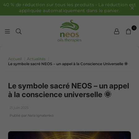
40 % de réduction sur tous les produits • La réduction est
appliquée automatiquement dans le panier.
0
HUILES NEOS
Accueil
|
Actualités
|
Le symbole sacré NEOS – un appel à la Conscience Universelle 🌞
Le symbole sacré NEOS – un appel
à la conscience universelle 🌞
21 juin 2025
Publié par Nela Ignatenko