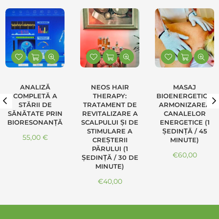
ANALIZĂ
NEOS HAIR
MASAJ
COMPLETĂ A
THERAPY:
BIOENERGETIC –
STĂRII DE
TRATAMENT DE
ARMONIZAREA
SĂNĂTATE PRIN
REVITALIZARE A
CANALELOR
BIORESONANȚĂ
SCALPULUI ȘI DE
ENERGETICE (1
STIMULARE A
ȘEDINȚĂ / 45
Preț normal
55,00 €
CREȘTERII
MINUTE)
PĂRULUI (1
Preț normal
€60,00
ȘEDINȚĂ / 30 DE
MINUTE)
Preț normal
€40,00