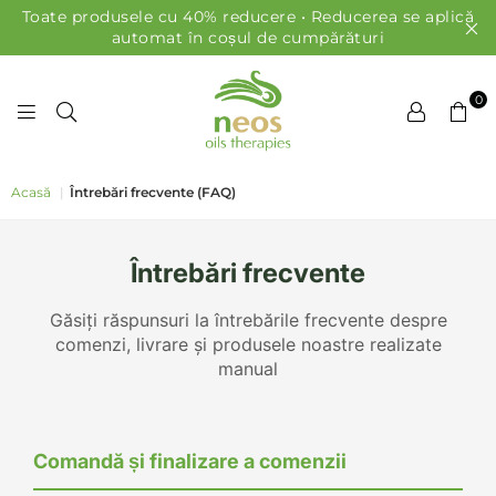
Toate produsele cu 40% reducere • Reducerea se aplică
automat în coșul de cumpărături
0
ULEIURI NEOS
Acasă
|
Întrebări frecvente (FAQ)
Întrebări frecvente
Găsiți răspunsuri la întrebările frecvente despre
comenzi, livrare și produsele noastre realizate
manual
Comandă și finalizare a comenzii