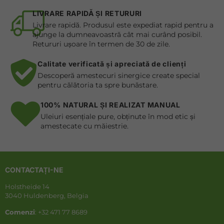
LIVRARE RAPIDĂ ȘI RETURURI
Livrare rapidă. Produsul este expediat rapid pentru a
ajunge la dumneavoastră cât mai curând posibil.
Retururi ușoare în termen de 30 de zile.
Calitate verificată și apreciată de clienți
Descoperă amestecuri sinergice create special
pentru călătoria ta spre bunăstare.
100% NATURAL ȘI REALIZAT MANUAL
Uleiuri esențiale pure, obținute în mod etic și
amestecate cu măiestrie.
CONTACTAȚI-NE
Holstheide 14
3040 Huldenberg, Belgia
Comenzi
: +32 471 77 8689