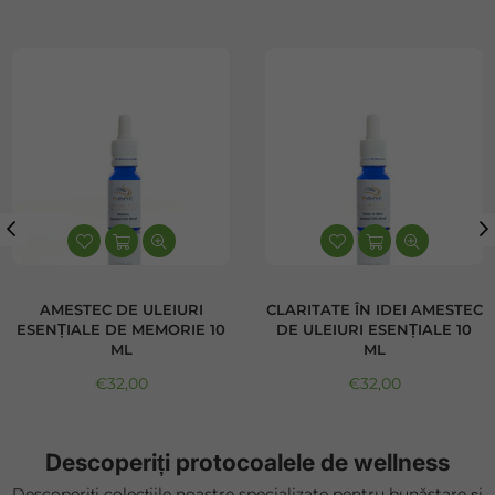
AMESTEC DE ULEIURI
CLARITATE ÎN IDEI AMESTEC
ESENȚIALE DE MEMORIE 10
DE ULEIURI ESENȚIALE 10
ML
ML
Preț normal
Preț normal
€32,00
€32,00
Descoperiți protocoalele de wellness
Descoperiți colecțiile noastre specializate pentru bunăstare și