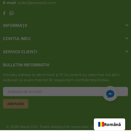
E-mail
: order@neosoils.com
Whatsapp
Facebook
INFORMAȚII
CONTUL MEU
SERVICII CLIENȚI
BULLETIN INFORMATIV
Introdu adresa ta de e-mail și fii la curent cu cele mai noi știri,
reduceri și evenimente! Îți respectăm confidențialitatea.
ABONARE
Română
© 2026 Neos Oils. Toate drepturile rezervate. Site web dezvoltat