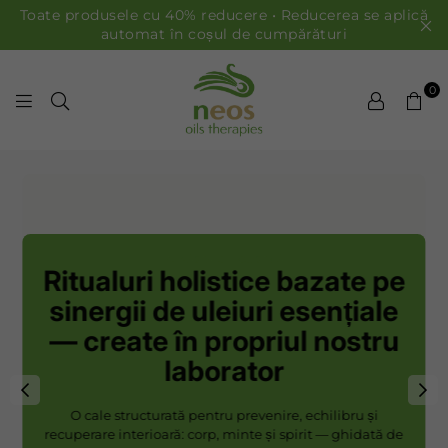
Toate produsele cu 40% reducere • Reducerea se aplică
automat în coșul de cumpărături
0
ULEIURI NEOS
FRUMUSEȚE NATURALĂ
Cosmetice premium
BUNĂSTARE HOLISTICĂ
realizate manual
Uleiuri esențiale pure pentru o piele strălucitoare și
sănătoasă
MAGAZIN COSMETICE