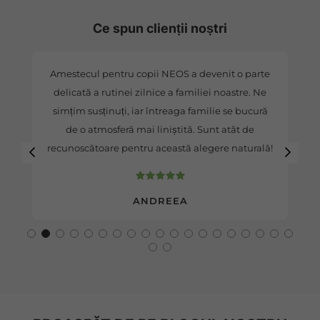
Ce spun clienții noștri
Amestecul pentru copii NEOS a devenit o parte
delicată a rutinei zilnice a familiei noastre. Ne
simțim susținuți, iar întreaga familie se bucură
de o atmosferă mai liniștită. Sunt atât de
recunoscătoare pentru această alegere naturală!
ANDREEA
1
2
3
4
5
6
7
8
9
10
11
12
13
14
15
16
17
18
19
20
21