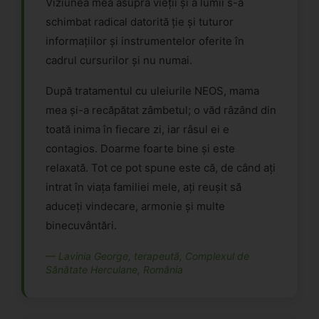
Viziunea mea asupra vieții și a lumii s-a
schimbat radical datorită ție și tuturor
informațiilor și instrumentelor oferite în
cadrul cursurilor și nu numai.
După tratamentul cu uleiurile NEOS, mama
mea și-a recăpătat zâmbetul; o văd râzând din
toată inima în fiecare zi, iar râsul ei e
contagios. Doarme foarte bine și este
relaxată. Tot ce pot spune este că, de când ați
intrat în viața familiei mele, ați reușit să
aduceți vindecare, armonie și multe
binecuvântări.
— Lavinia George, terapeută, Complexul de
Sănătate Herculane, România