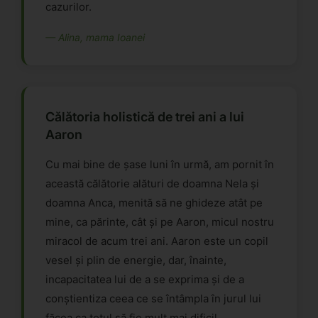
cazurilor.
— Alina, mama Ioanei
Călătoria holistică de trei ani a lui
Aaron
Cu mai bine de șase luni în urmă, am pornit în
această călătorie alături de doamna Nela și
doamna Anca, menită să ne ghideze atât pe
mine, ca părinte, cât și pe Aaron, micul nostru
miracol de acum trei ani. Aaron este un copil
vesel și plin de energie, dar, înainte,
incapacitatea lui de a se exprima și de a
conștientiza ceea ce se întâmpla în jurul lui
făcea ca totul să fie mult mai dificil.