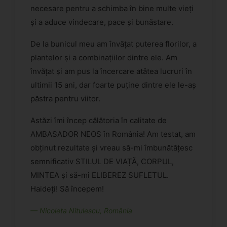
necesare pentru a schimba în bine multe vieți
și a aduce vindecare, pace și bunăstare.
De la bunicul meu am învățat puterea florilor, a
plantelor și a combinațiilor dintre ele. Am
învățat și am pus la încercare atâtea lucruri în
ultimii 15 ani, dar foarte puține dintre ele le-aș
păstra pentru viitor.
Astăzi îmi încep călătoria în calitate de
AMBASADOR NEOS în România! Am testat, am
obținut rezultate și vreau să-mi îmbunătățesc
semnificativ STILUL DE VIAȚĂ, CORPUL,
MINTEA și să-mi ELIBEREZ SUFLETUL.
Haideți! Să începem!
— Nicoleta Nitulescu, România