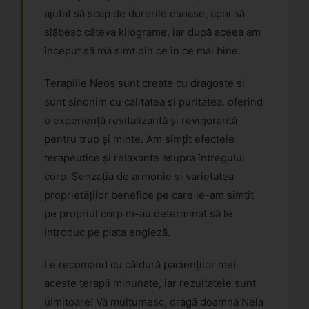
ajutat să scap de durerile osoase, apoi să
slăbesc câteva kilograme, iar după aceea am
început să mă simt din ce în ce mai bine.
Terapiile Neos sunt create cu dragoste și
sunt sinonim cu calitatea și puritatea, oferind
o experiență revitalizantă și revigorantă
pentru trup și minte. Am simțit efectele
terapeutice și relaxante asupra întregului
corp. Senzația de armonie și varietatea
proprietăților benefice pe care le-am simțit
pe propriul corp m-au determinat să le
introduc pe piața engleză.
Le recomand cu căldură pacienților mei
aceste terapii minunate, iar rezultatele sunt
uimitoare! Vă mulțumesc, dragă doamnă Nela