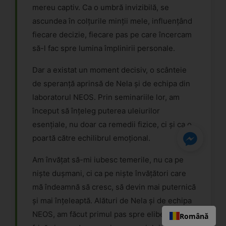
mereu captiv. Ca o umbră invizibilă, se
ascundea în colțurile minții mele, influențând
fiecare decizie, fiecare pas pe care încercam
să-l fac spre lumina împlinirii personale.
Dar a existat un moment decisiv, o scânteie
de speranță aprinsă de Nela și de echipa din
laboratorul NEOS. Prin seminariile lor, am
început să înțeleg puterea uleiurilor
esențiale, nu doar ca remedii fizice, ci și ca o
poartă către echilibrul emoțional.
Am învățat să-mi iubesc temerile, nu ca pe
niște dușmani, ci ca pe niște învățători care
mă îndeamnă să cresc, să devin mai puternică
și mai înțeleaptă. Alături de Nela și de echipa
NEOS, am făcut primul pas spre eliberarea de
Română