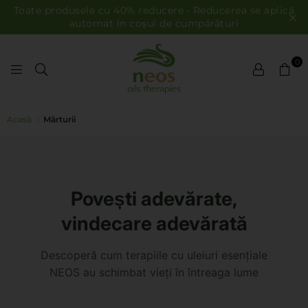
Toate produsele cu 40% reducere • Reducerea se aplică
automat în coșul de cumpărături
0
ULEIURI NEOS
Acasă
|
Mărturii
Povești adevărate,
vindecare adevărată
Descoperă cum terapiile cu uleiuri esențiale
NEOS au schimbat vieți în întreaga lume