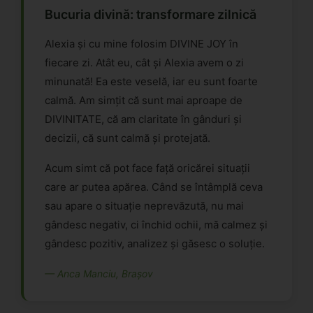
Bucuria divină: transformare zilnică
Alexia și cu mine folosim DIVINE JOY în
fiecare zi. Atât eu, cât și Alexia avem o zi
minunată! Ea este veselă, iar eu sunt foarte
calmă. Am simțit că sunt mai aproape de
DIVINITATE, că am claritate în gânduri și
decizii, că sunt calmă și protejată.
Acum simt că pot face față oricărei situații
care ar putea apărea. Când se întâmplă ceva
sau apare o situație neprevăzută, nu mai
gândesc negativ, ci închid ochii, mă calmez și
gândesc pozitiv, analizez și găsesc o soluție.
— Anca Manciu, Brașov