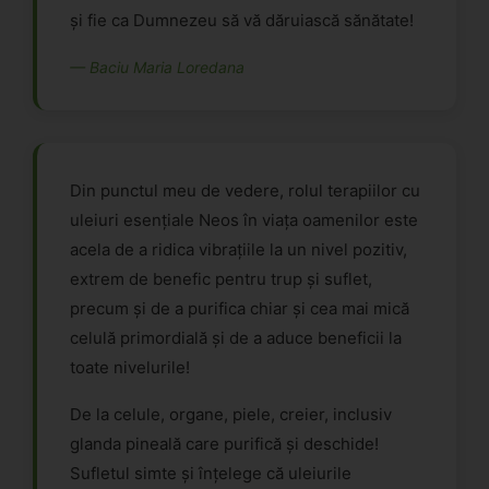
și fie ca Dumnezeu să vă dăruiască sănătate!
— Baciu Maria Loredana
Din punctul meu de vedere, rolul terapiilor cu
uleiuri esențiale Neos în viața oamenilor este
acela de a ridica vibrațiile la un nivel pozitiv,
extrem de benefic pentru trup și suflet,
precum și de a purifica chiar și cea mai mică
celulă primordială și de a aduce beneficii la
toate nivelurile!
De la celule, organe, piele, creier, inclusiv
glanda pineală care purifică și deschide!
Sufletul simte și înțelege că uleiurile