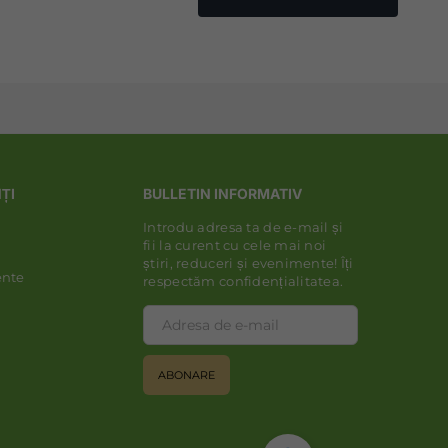
NȚI
BULLETIN INFORMATIV
Introdu adresa ta de e-mail și
fii la curent cu cele mai noi
știri, reduceri și evenimente! Îți
ente
respectăm confidențialitatea.
ABONARE