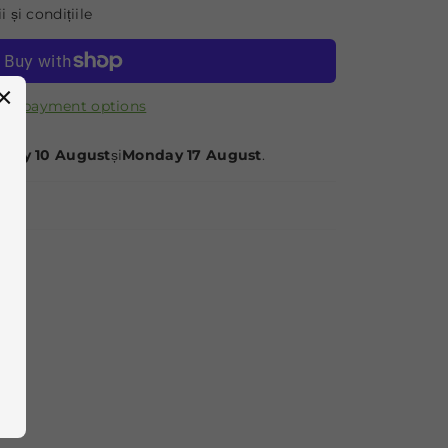
și condițiile
×
re payment options
day 10 August
și
Monday 17 August
.