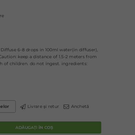
re
Diffuse 6-8 drops in 100ml water(in diffuser),
Caution: keep a distance of 1.5-2 meters from
h of children. do not ingest. ingredients:
țelor
Livrare și retur
Anchetă
ADĂUGAȚI ÎN COȘ