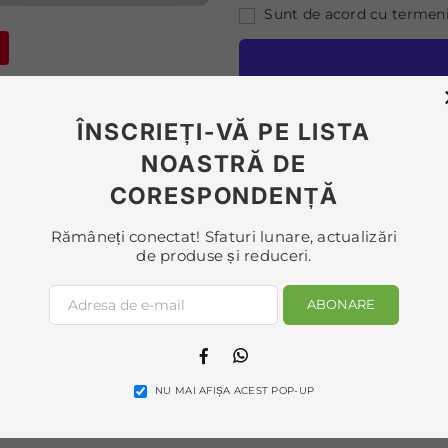
Sunt de acord cu termenii 
Mo
ÎNSCRIEȚI-VĂ PE LISTA
Livrare estimată între
Mon
NOASTRĂ DE
CORESPONDENȚĂ
Tip:
Sănătate și frumusețe
Rămâneți conectat! Sfaturi lunare, actualizări
de produse și reduceri.
ABONARE
Facebook
Whatsapp
NU MAI AFIȘA ACEST POP-UP
), 30 de minute de 2-3 ori pe zi.