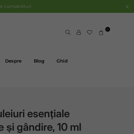
de cumpărături
0
Despre
Blog
Ghid
eiuri esențiale
e și gândire, 10 ml