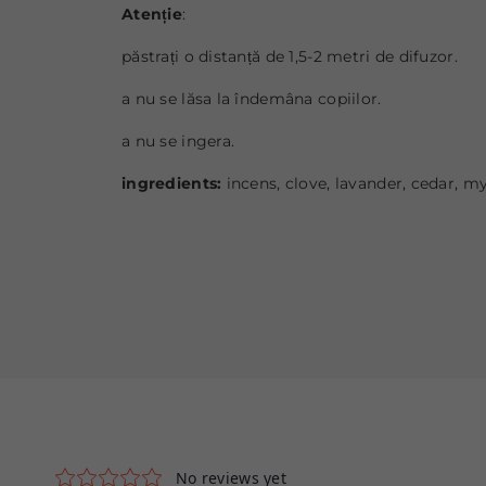
Atenție
:
păstrați o distanță de 1,5-2 metri de difuzor.
a nu se lăsa la îndemâna copiilor.
a nu se ingera.
ingredients:
incens, clove, lavander, cedar, m