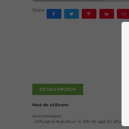
Share:
DETALII PRODUS
Mod de utilizare:
Aromaterapie:
- Difuzați 6-8 picături în 100 ml apă (în difuzor