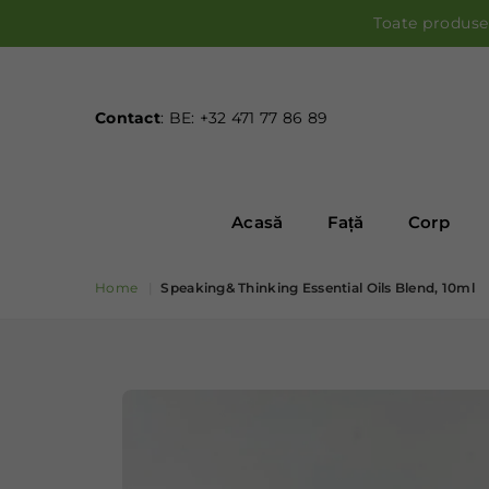
Toate produse
Contact
: BE: +32 471 77 86 89
Acasă
Față
Corp
Home
|
Speaking& Thinking Essential Oils Blend, 10ml