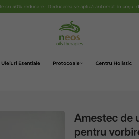
le cu 40% reducere • Reducerea se aplică automat în coșul 
ULEIURI NEOS
Uleiuri Esențiale
Protocoale
Centru Holistic
Amestec de ul
pentru vorbir