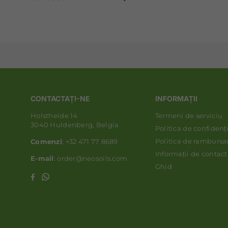
CONTACTAȚI-NE
INFORMAȚII
Holstheide 14
Termeni de serviciu
3040 Huldenberg, Belgia
Politica de confidenți
Politica de rambursa
Comenzi
: +32 471 77 8689
Informații de contact
E-mail
: order@neosoils.com
Ghid
Whatsapp
Facebook