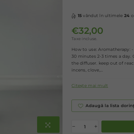
15
vândut în ultimele
24
o
€32,00
Preț normal
Taxe incluse.
How to use: Aromatherapy: - 
30 minutes 2-3 times a day. 
the diffuser. keep out of reac
incens, clove,...
Citește mai mult
Adaugă la lista dorin